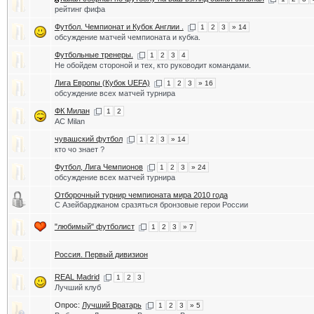
рейтинг фифа
Футбол. Чемпионат и Кубок Англии .
1
2
3
» 14
обсуждение матчей чемпионата и кубка.
Футбольные тренеры.
1
2
3
4
Не обойдем стороной и тех, кто руководит командами.
Лига Европы (Кубок UEFA)
1
2
3
» 16
обсуждение всех матчей турнира
ФК Милан
1
2
AC Milan
чувашский футбол
1
2
3
» 14
кто чо знает ?
Футбол, Лига Чемпионов
1
2
3
» 24
обсуждение всех матчей турнира
Отборочный турнир чемпионата мира 2010 года
С Азейбарджаном сразяться бронзовые герои России
"любимый" футболист
1
2
3
» 7
Россия. Первый дивизион
REAL Madrid
1
2
3
Лучший клуб
Опрос:
Лучший Вратарь
1
2
3
» 5