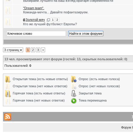
Выбираем Лучшего на Ваш взгляд Вратаря современности
"Dream team".
Команда-мечта... Давайте пофантазируем.
Золотой мяч
1
2
Кто же лучший футболист Европы?
3 страниц
1
2
3
>
13
чел. просматривают этот форум (гостей: 13, скрытых пользователей: 0)
Пользователей:
0
Открытая тема (есть новые ответы)
Опрос (есть новые голоса)
Открытая тема (нет новых ответов)
Опрос (нет новых голосов)
Горячая тема (есть новые ответы)
Закрытая тема
Горячая тема (нет новых ответов)
Тема перемещена
Форум