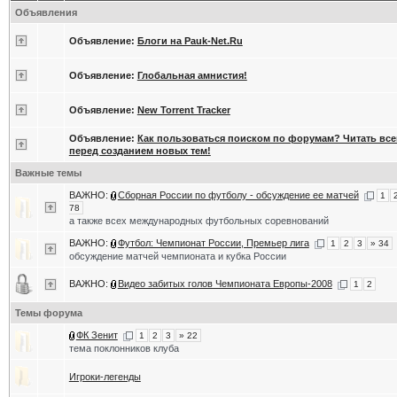
Объявления
Объявление:
Блоги на Pauk-Net.Ru
Объявление:
Глобальная амнистия!
Объявление:
New Torrent Tracker
Объявление:
Как пользоваться поиском по форумам? Читать вс
перед созданием новых тем!
Важные темы
ВАЖНО:
Сборная России по футболу - обсуждение ее матчей
1
78
а также всех международных футбольных соревнований
ВАЖНО:
Футбол: Чемпионат России, Премьер лига
1
2
3
» 34
обсуждение матчей чемпионата и кубка России
ВАЖНО:
Видео забитых голов Чемпионата Европы-2008
1
2
Темы форума
ФК Зенит
1
2
3
» 22
тема поклонников клуба
Игроки-легенды