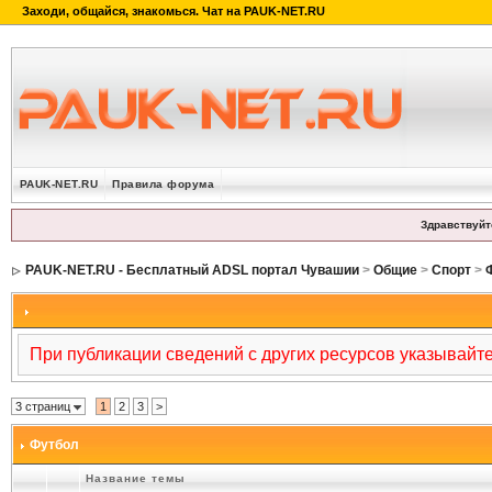
PAUK-NET.RU
Правила форума
Здравствуйт
PAUK-NET.RU - Бесплатный ADSL портал Чувашии
>
Общие
>
Спорт
>
При публикации сведений с других ресурсов указывайт
3 страниц
1
2
3
>
Футбол
Название темы