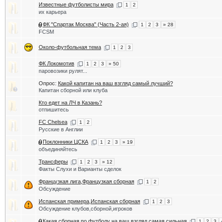
Известные футболисты мира
1
2
их карьера
ФК "Спартак Москва" (Часть 2-ая)
1
2
3
» 28
FCSM
Около-футбольная тема
1
2
3
ФК Локомотив
1
2
3
» 50
паровозики рулят...
Опрос:
Какой капитан на ваш взгляд самый лучший?
Капитан сборной или клуба
Кто едет на ЛЧ в Казань?
отпишитесь
FC Chelsea
1
2
Русские в Англии
Поклонники ЦСКА
1
2
3
» 19
объединяйтесь
Трансферы
1
2
3
» 12
Факты Слухи и Варианты сделок
Французкая лига,Французкая сборная
1
2
Обсуждение
Испанская примера,Испанская сборная
1
2
3
Обсуждение клубов,сборной,игроков
Какая сборная по футболу на ваш взгляд самая сильная
1
2
3