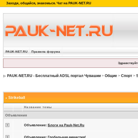
PAUK-NET.RU
Правила форума
Здравствуйт
PAUK-NET.RU - Бесплатный ADSL портал Чувашии
>
Общие
>
Спорт
>
S
Strikeball
Название темы
Объявления
Объявление:
Блоги на Pauk-Net.Ru
Объявление:
Глобальная амнистия!