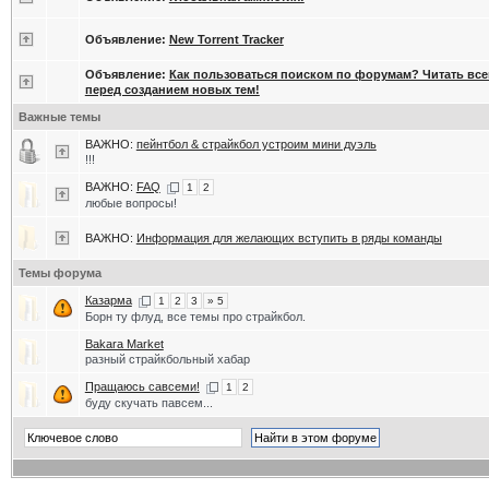
Объявление:
New Torrent Tracker
Объявление:
Как пользоваться поиском по форумам? Читать вс
перед созданием новых тем!
Важные темы
ВАЖНО:
пейнтбол & страйкбол устроим мини дуэль
!!!
ВАЖНО:
FAQ
1
2
любые вопросы!
ВАЖНО:
Информация для желающих вступить в ряды команды
Темы форума
Казарма
1
2
3
» 5
Борн ту флуд, все темы про страйкбол.
Bakara Market
разный страйкбольный хабар
Пращаюсь савсеми!
1
2
буду скучать павсем...