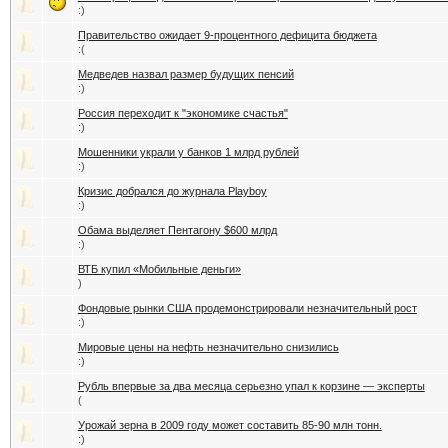
:)
Правительство ожидает 9-процентного дефицита бюджета
:(
Медведев назвал размер будущих пенсий
:)
Россия переходит к "экономике счастья"
:)
Мошенники украли у банков 1 млрд рублей
:)
Кризис добрался до журнала Playboy
:)
Обама выделяет Пентагону $600 млрд
:)
ВТБ купил «Мобильные деньги»
)
Фондовые рынки США продемонстрировали незначительный рост
:)
Мировые цены на нефть незначительно снизились
:)
Рубль впервые за два месяца серьезно упал к корзине — эксперты
(
Урожай зерна в 2009 году может составить 85-90 млн тонн.
:)