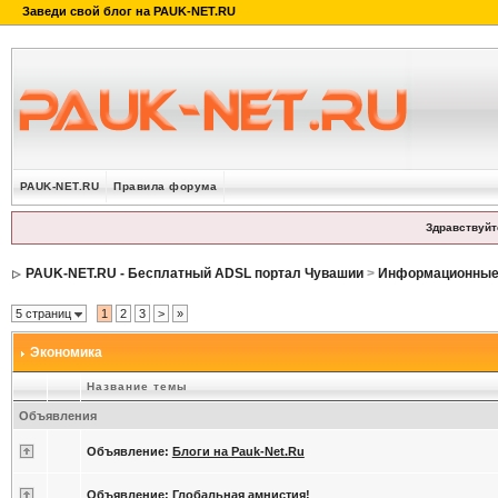
PAUK-NET.RU
Правила форума
Здравствуйт
PAUK-NET.RU - Бесплатный ADSL портал Чувашии
>
Информационные 
5 страниц
1
2
3
>
»
Экономика
Название темы
Объявления
Объявление:
Блоги на Pauk-Net.Ru
Объявление:
Глобальная амнистия!