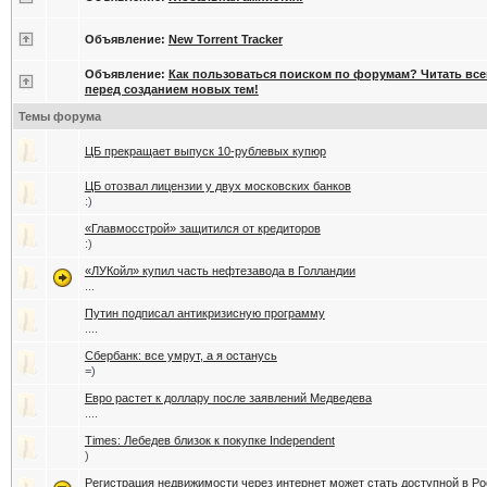
Объявление:
New Torrent Tracker
Объявление:
Как пользоваться поиском по форумам? Читать вс
перед созданием новых тем!
Темы форума
ЦБ прекращает выпуск 10-рублевых купюр
ЦБ отозвал лицензии у двух московских банков
:)
«Главмосстрой» защитился от кредиторов
:)
«ЛУКойл» купил часть нефтезавода в Голландии
...
Путин подписал антикризисную программу
....
Сбербанк: все умрут, а я останусь
=)
Евро растет к доллару после заявлений Медведева
....
Times: Лебедев близок к покупке Independent
)
Регистрация недвижимости через интернет может стать доступной в Р