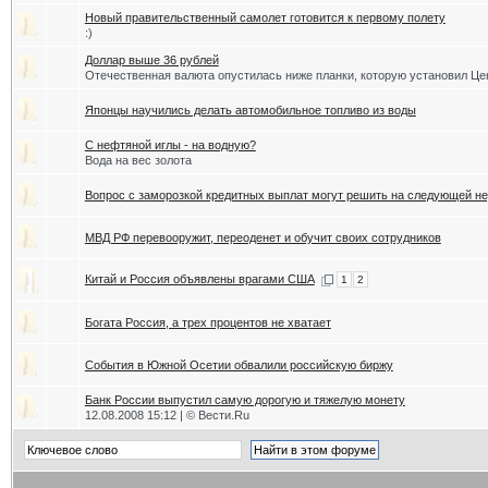
Новый правительственный самолет готовится к первому полету
:)
Доллар выше 36 рублей
Отечественная валюта опустилась ниже планки, которую установил Це
Японцы научились делать автомобильное топливо из воды
С нефтяной иглы - на водную?
Вода на вес золота
Вопрос с заморозкой кредитных выплат могут решить на следующей н
МВД РФ перевооружит, переоденет и обучит своих сотрудников
Китай и Россия объявлены врагами США
1
2
Богата Россия, а трех процентов не хватает
Cобытия в Южной Осетии обвалили российскую биржу
Банк России выпустил самую дорогую и тяжелую монету
12.08.2008 15:12 | © Вести.Ru