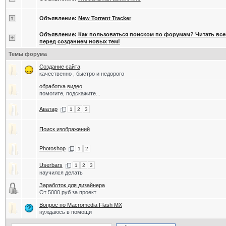
Объявление:
New Torrent Tracker
Объявление:
Как пользоваться поиском по форумам? Читать вс
перед созданием новых тем!
Темы форума
Создание сайта
качественно , быстро и недорого
обработка видео
помогите, подскажите...
Аватар
1
2
3
Поиск изображений
Photoshop
1
2
Userbars
1
2
3
научился делать
Заработок для дизайнера
От 5000 руб за проект
Вопрос по Macromedia Flash MX
нуждаюсь в помощи