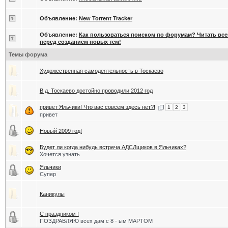
Объявление:
New Torrent Tracker
Объявление:
Как пользоваться поиском по форумам? Читать вс
перед созданием новых тем!
Темы форума
Художественная самодеятельность в Тоскаево
В д. Тоскаево достойно проводили 2012 год
привет Яльчики! Что вас совсем здесь нет?!
1
2
3
привет
Новый 2009 год!
Будет ли когда нибудь встреча АДСЛщиков в Яльчиках?
Хочется узнать
Яльчики
Супер
Каникулы
С праздником !
ПОЗДРАВЛЯЮ всех дам с 8 - ым МАРТОМ