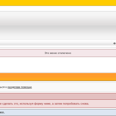
Ф
Это меню отключено
ться к
разделам помощи
.
те сделать это, используя форму ниже, а затем попробовать снова.
же.