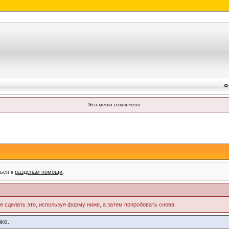
Ф
Это меню отключено
ться к
разделам помощи
.
те сделать это, используя форму ниже, а затем попробовать снова.
же.