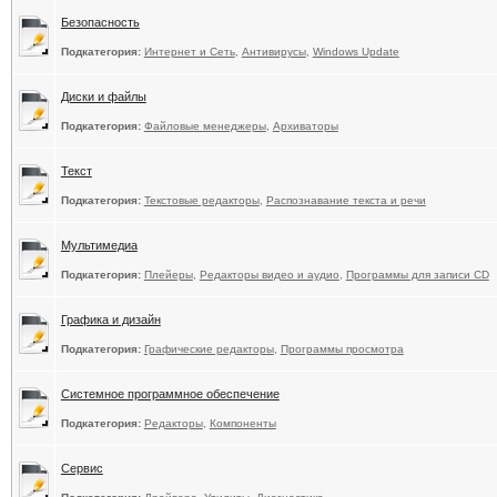
Безопасность
Подкатегория:
Интернет и Сеть
,
Антивирусы
,
Windows Update
Диски и файлы
Подкатегория:
Файловые менеджеры
,
Архиваторы
Текст
Подкатегория:
Текстовые редакторы
,
Распознавание текста и речи
Мультимедиа
Подкатегория:
Плейеры
,
Редакторы видео и аудио
,
Программы для записи CD
Графика и дизайн
Подкатегория:
Графические редакторы
,
Программы просмотра
Системное программное обеспечение
Подкатегория:
Редакторы
,
Компоненты
Сервис