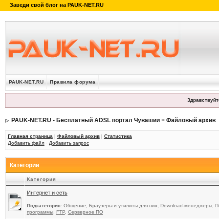
PAUK-NET.RU
Правила форума
Здравствуйт
PAUK-NET.RU - Бесплатный ADSL портал Чувашии
>
Файловый архив
Главная страница
|
Файловый архив
|
Статистика
Добавить файл
·
Добавить запрос
Категории
Категория
Интернет и сеть
Подкатегория:
Общение
,
Браузеры и утилиты для них
,
Download-менеджеры
,
П
программы
,
FTP
,
Серверное ПО