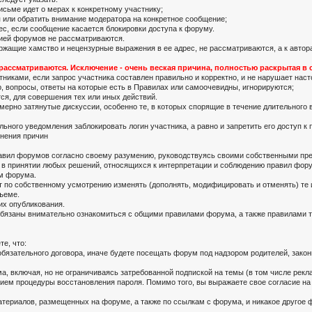
исьме идет о мерах к конкретному участнику;
я или обратить внимание модератора на конкретное сообщение;
рес, если сообщение касается блокировки доступа к форуму.
ией форумов не рассматриваются.
ржащие хамство и нецензурные выражения в ее адрес, не рассматриваются, а к авто
ассматриваются. Исключение - очень веская причина, полностью раскрытая в
никами, если запрос участника составлен правильно и корректно, и не нарушает наст
, вопросы, ответы на которые есть в Правилах или самоочевидны, игнорируются;
ся, для совершения тех или иных действий.
ерно затянутые дискуссии, особенно те, в которых спорящие в течение длительного в
ьного уведомления заблокировать логин участника, а равно и запретить его доступ к
снения причин
вил форумов согласно своему разумению, руководствуясь своими собственными пред
 в принятии любых решений, относящихся к интерпретации и соблюдению правил фор
м форума.
 по собственному усмотрению изменять (дополнять, модифицировать и отменять) те 
бъеме.
их опубликования.
обязаны внимательно ознакомиться с общими правилами форума, а также правилами т
е, что:
бязательного договора, иначе будете посещать форум под надзором родителей, законн
а, включая, но не ограничиваясь затребованной подпиской на темы (в том числе рек
нием процедуры восстановления пароля. Помимо того, вы выражаете свое согласие 
териалов, размещенных на форуме, а также по ссылкам с форума, и никакое другое ф