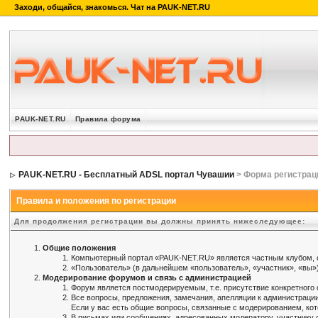
PAUK-NET.RU
Правила форума
PAUK-NET.RU - Бесплатный ADSL портал Чувашии
> Форма регистрац
Правила и положения по регистрации
Для продолжения регистрации вы должны принять нижеследующее:
Общие положения
Компьютерный портал «PAUK-NET.RU» является частным клубом, 
«Пользователь» (в дальнейшем «пользователь», «участник», «вы»
Модерирование форумов и связь с администрацией
Форум является постмодерируемым, т.е. присутствие конкретного
Все вопросы, предложения, замечания, апелляции к администраци
Если у вас есть общие вопросы, связанные с модерированием, кот
В письмах или сообщениях, адресованных модератору, участнику с