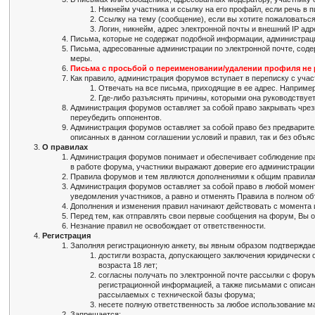
Никнейм участника и ссылку на его профайл, если речь в п
Ссылку на тему (сообщение), если вы хотите пожаловатьс
Логин, никнейм, адрес электронной почты и внешний IP ад
Письма, которые не содержат подобной информации, администрац
Письма, адресованные администрации по электронной почте, соде
меры.
Письма с просьбой о переименовании/удалении профиля не р
Как правило, администрация форумов вступает в переписку с участ
Отвечать на все письма, приходящие в ее адрес. Например
Где-либо разъяснять причины, которыми она руководствует
Администрация форумов оставляет за собой право закрывать чрезм
переубедить оппонентов.
Администрация форумов оставляет за собой право без предварител
описанных в данном соглашении условий и правил, так и без объя
О правилах
Администрация форумов понимает и обеспечивает соблюдение пра
в работе форума, участники выражают доверие его администрации
Правила форумов и тем являются дополнениями к общим правила
Администрация форумов оставляет за собой право в любой момент
уведомления участников, а равно и отменять Правила в полном о
Дополнения и изменения правил начинают действовать с момента 
Перед тем, как отправлять свои первые сообщения на форум, Вы 
Незнание правил не освобождает от ответственности.
Регистрация
Заполняя регистрационную анкету, вы явным образом подтверждает
достигли возраста, допускающего заключения юридически о
возраста 18 лет;
согласны получать по электронной почте рассылки с форум
регистрационной информацией, а также письмами с описа
рассылаемых с технической базы форума;
несете полную ответственность за любое использование ма
Запрещается: