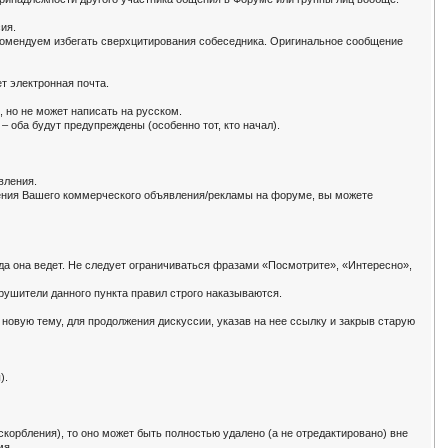
ия.
комендуем избегать сверхцитирования собеседника. Оригинальное сообщение
т электронная почта.
 но не может написать на русском.
 оба будут предупреждены (особенно тот, кто начал).
вления.
ения Вашего коммерческого объявления/рекламы на форуме, вы можете
да она ведет. Не следует ограничиваться фразами «Посмотрите», «Интересно»,
рушители данного пункта правил строго наказываются.
новую тему, для продолжения дискуссии, указав на нее ссылку и закрыв старую
).
орбления), то оно может быть полностью удалено (а не отредактировано) вне
мя.