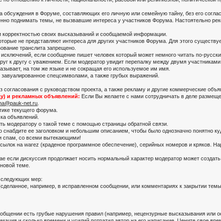
 обсуждения в Форуме, составляющих его личную или семейную тайну, без его соглас
енно поднимать темы, не вызвавшие интереса у участников Форума. Настоятельно ре
ю и корректностью своих высказываний и сообщаемой информации.
оторые не представляют интереса для других участников Форума. Для этого существуе
ование транслита запрещено.
исключений, если сообщение пишет человек который может немного читать по-русски,
г к другу с уважением. Если модератор увидит перепалку между двумя участниками –
азывает, на том же языке и не сокращая его используемое им имя.
 завуалированное спецсимволами, а также грубых выражений.
 согласования с руководством проекта, а также рекламу и другие коммерческие объя
у) и рекламных объявлений:
Если Вы желаете с нами сотрудничать в деле размещ
ma@pauk-net.ru
.
тике текущего форума.
ска объявлений.
ь модератору о такой теме с помощью страницы обратной связи.
 снабдите ее заголовком и небольшим описанием, чтобы было однозначно понятно ку
и спам, со всеми вытекающими!
ылок на warez (краденое программное обеспечение), серийных номеров и кряков. На
ае если дискуссия продолжает носить нормальный характер модератор может создать 
новой теме.
 следующих мер:
сделанное, например, в исправленном сообщении, или комментариях к закрытии темы
общении есть грубые нарушения правил (например, нецензурные высказывания или оск
рмация и сколько времени и усилий потратил автор на его написание. Цените свое вре