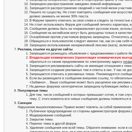
Запрещено распространение заведомо ложной информации.
Запрещается распространение сведений о частной жизни участника
Пишите по существу. Не стоит повторять сообщения или искусств
должно занимать не менее 30% текста.
В Форуме принято отвечать за свои слова и следить за точность
Не стоит использовать Форум для сообщений личного характера, к
Сообщения должны быть на «нормальном» русском языке, использ
Сообщения на английском могут быть допущены только в качестве 
Оскорбления против участников форума запрещены. Относитесь дру
Обращаться к пользователю следует именно так, как он сам себя н
Запрещено использование ненормативной лексики (мата), включая
Реклама, ссылки на другие сайты
Запрещается размещать объявления с предложениями о работе без
Владельцам коммерческих (приносящих коммерческую выгод
обратиться со своим предложением по электронному адресу
recla
Запрещается рекламировать сайты не имеющие отношения к тема
Запрещается создание рекламных тем и ответы в них. У нас не до
Запрещается отвечать в рекламных темах. Рекомендуется сообщит
Если вы размещаете в сообщении внешнюю ссылку, то обязательно
«Забавно»… Ваше сообщение может быть расценено как реклама 
На данных форумах категорически запрещена публикация любых сс
Популярные темы
Для тем, число сообщений в которых превышает сотню, в том случ
тему. С этого момента все новые сообщения должны появляться в 
Санкции
Нарушение вышеизложенных Правил может повлечь за собой применение
Публичное предупреждение со стороны администраторов форума (
Модерирование сообщений.
Закрытие темы.
Перенос темы в другой форум.
Удаление сообщения или всей темы. Обратите внимание: если в со
зависимости от того, есть ли в нем еще какая-нибудь ценная инфо