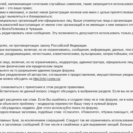
ей, напоминающие сочетание случайных символов, также запрещается использовать в 
мя – это ваше право;
нами и именами), и захват ников (регистрация логинов или имен с целью препятствова
удут выявляться и блокироваться;
фициальных организаций или официальных лиц. Выше упомянутые лица и организации 
ользователей выступающих от имени этих организаций и не имеющих к ним никакого о
ти ВолгаТелекома в Чувашии.
редактировать свои сообщения. Эту возможность допускается использовать только д
целях, не противоречащих закону Российской Федерации.
 материалы, включая, но не ограничиваясь, сообщения, информацию, данные, текст
и, раздражающими, нечестными, клеветническими, вульгарными, непристойными, отв
е лицо, включая, но не ограничиваясь, модератора, администратора, официальное ли
угим физическим или юридическим лицом
льного на то разрешения администрации форума.
ые уведомления об авторстве, соглашения о предоставлении, имущественные уведо
ам можно обсудить на
http://chr.j-zone.ru/
.
 ознакомиться с принятыми в этом разделе правилами.
ействительно ли данный вопрос следует обсуждать в выбранном разделе. Если вы не 
ет расценено как спам. Если Вы ошиблись и создали тему не в том форуме, ни в коем
 и объясните проблему – модератор переместит Вашу тему в нужный форум.
 обсуждалась недавно. Для этого используйте поиск по форуму.
односложные заголовки, подобные этим: «Спасите», «Помогите», «Нужна помощь!», «В
лавных букв, за исключением сокращений. Следует так же ограничивать использовани
х и заголовках сообщений. В том числе в смайликах и для выражения эмоций. Больше
е по отношению к личности, национальности, расовой или религиозной, политической 