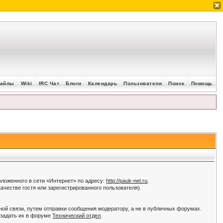
айлы
Wiki
IRC Чат
Блоги
Календарь
Пользователи
Поиск
Помощь
оженного в сети «Интернет» по адресу:
http://pauk-net.ru
.
честве гостя или зарегистрированного пользователя).
ой связи, путем отправки сообщения модератору, а не в публичных форумах.
 задать их в форуме
Технический отдел
.