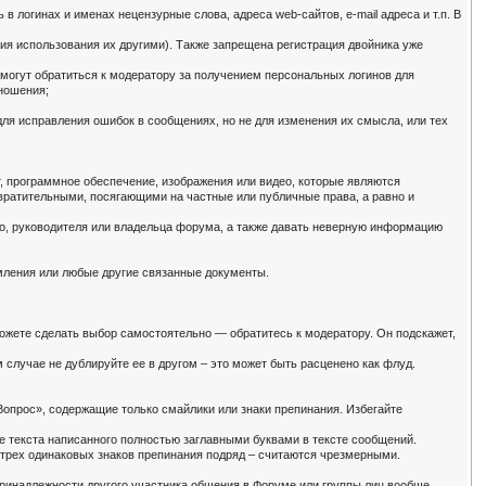
логинах и именах нецензурные слова, адреса web-сайтов, e-mail адреса и т.п. В
ния использования их другими). Также запрещена регистрация двойника уже
могут обратиться к модератору за получением персональных логинов для
тношения;
ля исправления ошибок в сообщениях, но не для изменения их смысла, или тех
, программное обеспечение, изображения или видео, которые являются
ратительными, посягающими на частные или публичные права, а равно и
цо, руководителя или владельца форума, а также давать неверную информацию
мления или любые другие связанные документы.
можете сделать выбор самостоятельно — обратитесь к модератору. Он подскажет,
 случае не дублируйте ее в другом – это может быть расценено как флуд.
опрос», содержащие только смайлики или знаки препинания. Избегайте
е текста написанного полностью заглавными буквами в тексте сообщений.
 трех одинаковых знаков препинания подряд – считаются чрезмерными.
принадлежности другого участника общения в Форуме или группы лиц вообще.