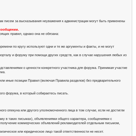
рам писем за высказывания неуважения к администрации могут быть применены
 сообщении.
оящих правил, однако она не обязана:
ремени по кругу используют одни и те же аргументы и факты, и не могут
 порталу и форуму при помощи других средств, как в случае нарушения любых из
ставлениями о ценности конкретного участника для форума. Принимая участие
ума.
или иные позиции Правил (включая Правила разделов) без предварительного
ого форума, в который собираетесь писать.
ого опекуна или другого уполномоченного лица в том случае, если не достигли
ламу в таких письмах), объявлениями общего характера, сообщениями с
на получение коммерческих объявлений рекламодателей отдельным письмом,
изическое или юридическое лицо такой ответственности не несет.