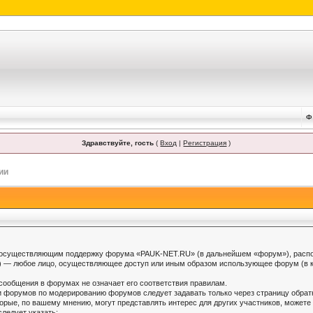
Ф
Здравствуйте, гость
(
Вход
|
Регистрация
)
ии
осуществляющим поддержку форума «PAUK-NET.RU» (в дальнейшем «форум»), распол
) — любое лицо, осуществляющее доступ или иным образом использующее форум (в ка
 сообщения в форумах не означает его соответствия правилам.
и форумов по модерированию форумов следует задавать только через страницу обратн
орые, по вашему мнению, могут представлять интерес для других участников, можете
ледует указать: