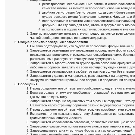
регистрировать бессмысленные логины и имена пользовател
качестве имени Вы можете использовать свое настоящее и
двойная регистрация (регистрация под двумя и более логи
существующего имени (визуально похожих). Нарушители б
использование в качестве имен пользователей названий о
форума. Это сделано для того, чтобы в форуме не было п
использовать в подписях картинки, расположенные вне се
Зарегистрированным пользователям предоставляется возможность 
частей сообщения, которые исправил модератор.
Общие правила поведения пользователя
Вы явно подтверждаете, что будете использовать форум только в 
Запрещается размещать или передавать посредством форума любые
незаконными, вредными, угрожающими, оскорбительными, бранным
разжигающими расовую, этническую или другую рознь.
Запрещается выдавать себя за другое физическое или юридическо
либо иным образом заявлять о своей несуществующей связи с др
Запрещается рекламировать любые товары или услуги без специа
Запрещается удалять в материалах, размещаемых на форуме, люб
«Форум» не является игровым, все вопросы и предложения по игр
Сообщения
Перед созданием новой темы или сообщения следует внимательно
Если вы создаете тему или сообщение, то задумайтесь над тем, д
где лучше создать тему.
Запрещается создание одинаковых тем в разных форумах – это буд
Свяжитесь через страницу обратной связи с модератором форума
Перед созданием новой темы убедитесь, что подобная тема еще не
Вы должны точно называть вашу тему. Запрещается использовать 
грамматических ошибок и сленга.
Запрещается использовать заголовки, полностью состоящие из заг
Запрещено чрезмерное использование знаков препинания в текста
Запрещена клевета на участников Форума, а так же других людей.
Запрещены оскорбления, простая и нецензурная брань, в том числ