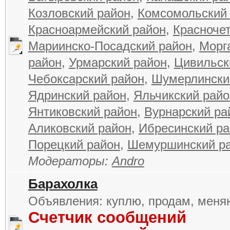
Козловский район
,
Комсомольский
Красноармейский район
,
Красноче
Мариинско-Посадский район
,
Морг
район
,
Урмарский район
,
Цивильск
Чебоксарский район
,
Шумерлински
Ядринский район
,
Яльчикский райо
Янтиковский район
,
Вурнарский ра
Аликовский район
,
Ибресинский ра
Порецкий район
,
Шемуршинский р
Модераторы:
Andro
Барахолка
Объявления: куплю, продам, меняю
Счетчик сообщений