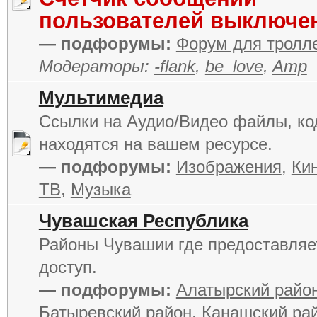
пользователей выключе
— подфорумы:
Форум для тролл
Модераторы:
-flank
,
be_love
,
Amp
Мультимедиа
Ссылки на Аудио/Видео файлы, ко
находятся на вашем ресурсе.
— подфорумы:
Изображения
,
Кин
ТВ
,
Музыка
Чувашская Республика
Районы Чувашии где предоставля
доступ.
— подфорумы:
Алатырский райо
Батыревский район
,
Канашский ра