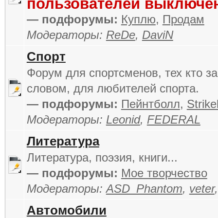
пользователей выключе
— подфорумы:
Куплю
,
Продам
Модераторы:
ReDe
,
DaviN
Спорт
Форум для спортсменов, тех кто за
словом, для любителей спорта.
— подфорумы:
Пейнтболл
,
Strike
Модераторы:
Leonid
,
FEDERAL
Литература
Литература, поэзия, книги...
— подфорумы:
Мое творчество
Модераторы:
ASD_Phantom
,
veter
Автомобили