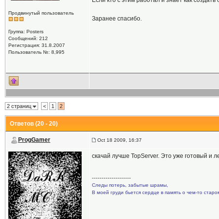
Если кто с этим работал и знает как создать
Продвинутый пользователь
Заранее спасибо.
Группа: Posters
Сообщений: 212
Регистрация: 31.8.2007
Пользователь №: 8,995
2 страниц
<
1
2
Ответов (20 - 20)
ProgGamer
Oct 18 2009, 16:37
скачай лучше TopServer. Это уже готовый и л
--------------------
Следы потерь, забытые шрамы,
В моей груди бьется сердце в память о чем-то старом