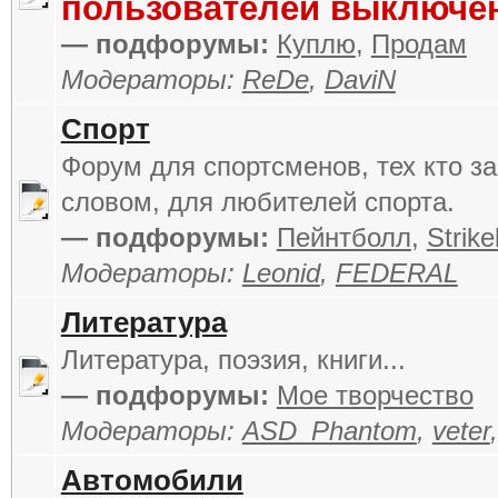
пользователей выключе
— подфорумы:
Куплю
,
Продам
Модераторы:
ReDe
,
DaviN
Спорт
Форум для спортсменов, тех кто за
словом, для любителей спорта.
— подфорумы:
Пейнтболл
,
Strike
Модераторы:
Leonid
,
FEDERAL
Литература
Литература, поэзия, книги...
— подфорумы:
Мое творчество
Модераторы:
ASD_Phantom
,
veter
Автомобили