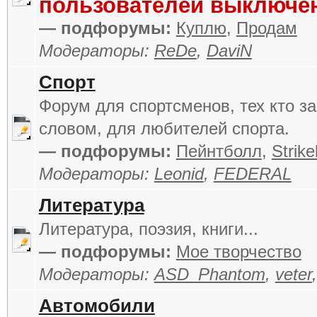
пользователей выключе
— подфорумы:
Куплю
,
Продам
Модераторы:
ReDe
,
DaviN
Спорт
Форум для спортсменов, тех кто за
словом, для любителей спорта.
— подфорумы:
Пейнтболл
,
Strike
Модераторы:
Leonid
,
FEDERAL
Литература
Литература, поэзия, книги...
— подфорумы:
Мое творчество
Модераторы:
ASD_Phantom
,
veter
Автомобили