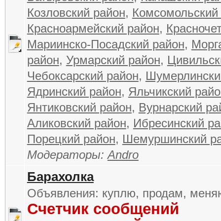
Козловский район
,
Комсомольский
Красноармейский район
,
Красноче
Мариинско-Посадский район
,
Морг
район
,
Урмарский район
,
Цивильск
Чебоксарский район
,
Шумерлински
Ядринский район
,
Яльчикский райо
Янтиковский район
,
Вурнарский ра
Аликовский район
,
Ибресинский ра
Порецкий район
,
Шемуршинский р
Модераторы:
Andro
Барахолка
Объявления: куплю, продам, меняю
Счетчик сообщений