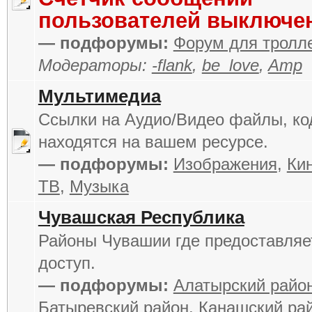
пользователей выключе
— подфорумы:
Форум для тролл
Модераторы:
-flank
,
be_love
,
Amp
Мультимедиа
Ссылки на Аудио/Видео файлы, ко
находятся на вашем ресурсе.
— подфорумы:
Изображения
,
Кин
ТВ
,
Музыка
Чувашская Республика
Районы Чувашии где предоставля
доступ.
— подфорумы:
Алатырский райо
Батыревский район
,
Канашский ра