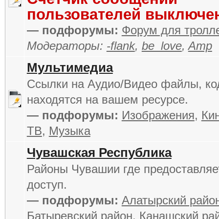
пользователей выключе
— подфорумы:
Форум для тролл
Модераторы:
-flank
,
be_love
,
Amp
Мультимедиа
Ссылки на Аудио/Видео файлы, ко
находятся на вашем ресурсе.
— подфорумы:
Изображения
,
Кин
ТВ
,
Музыка
Чувашская Республика
Районы Чувашии где предоставля
доступ.
— подфорумы:
Алатырский райо
Батыревский район
,
Канашский ра