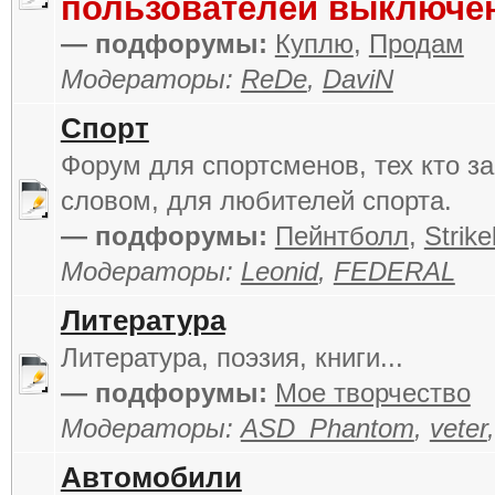
пользователей выключе
— подфорумы:
Куплю
,
Продам
Модераторы:
ReDe
,
DaviN
Спорт
Форум для спортсменов, тех кто за
словом, для любителей спорта.
— подфорумы:
Пейнтболл
,
Strike
Модераторы:
Leonid
,
FEDERAL
Литература
Литература, поэзия, книги...
— подфорумы:
Мое творчество
Модераторы:
ASD_Phantom
,
veter
Автомобили