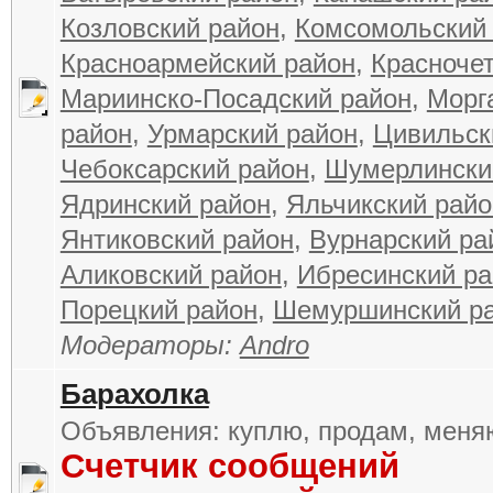
Козловский район
,
Комсомольский
Красноармейский район
,
Красноче
Мариинско-Посадский район
,
Морг
район
,
Урмарский район
,
Цивильск
Чебоксарский район
,
Шумерлински
Ядринский район
,
Яльчикский райо
Янтиковский район
,
Вурнарский ра
Аликовский район
,
Ибресинский ра
Порецкий район
,
Шемуршинский р
Модераторы:
Andro
Барахолка
Объявления: куплю, продам, меняю
Счетчик сообщений