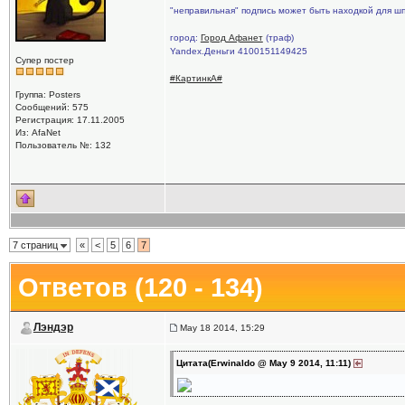
"неправильная" подпись может быть находкой для ш
город:
Город Афанет
(траф)
Yandex.Деньги 4100151149425
Супер постер
#КартинкА#
Группа: Posters
Сообщений: 575
Регистрация: 17.11.2005
Из: AfaNet
Пользователь №: 132
7 страниц
«
<
5
6
7
Ответов (120 - 134)
Лэндэр
May 18 2014, 15:29
Цитата(Erwinaldo @ May 9 2014, 11:11)