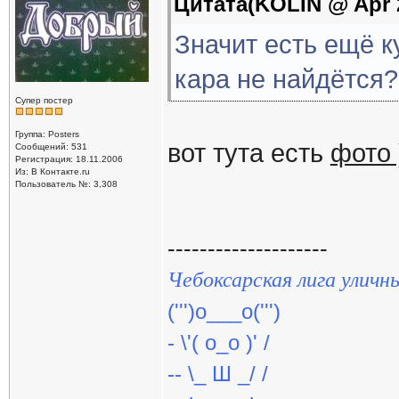
Цитата(KOLIN @ Apr 2
Значит есть ещё к
кара не найдётся?
Супер постер
Группа: Posters
вот тута есть
фото 
Сообщений: 531
Регистрация: 18.11.2006
Из: В Контакте.ru
Пользователь №: 3,308
--------------------
Чебоксарская лига уличн
(''')о___о(''')
- \'( о_о )' /
-- \_ Ш _/ /