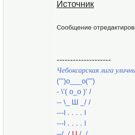
Источник
Сообщение отредактиро
--------------------
Чебоксарская лига уличн
(''')о___о(''')
- \'( о_о )' /
-- \_ Ш _/ /
---l . . . . l
---l . . . . l
--/ ./
U
/ ./