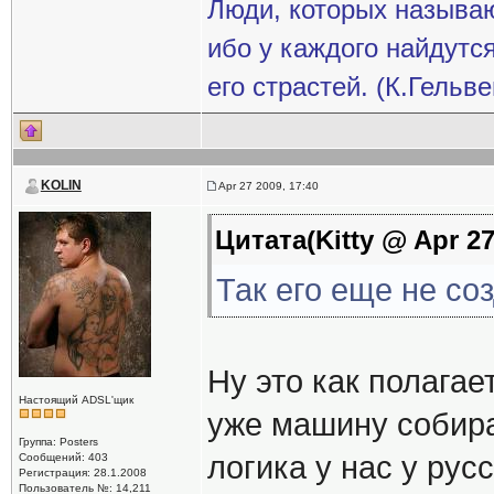
Люди, которых называ
ибо у каждого найдутс
его страстей. (К.Гельв
KOLIN
Apr 27 2009, 17:40
Цитата(Kitty @ Apr 27
Так его еще не соз
Ну это как полагае
Настоящий ADSL'щик
уже машину собира
Группа: Posters
логика у нас у рус
Сообщений: 403
Регистрация: 28.1.2008
Пользователь №: 14,211