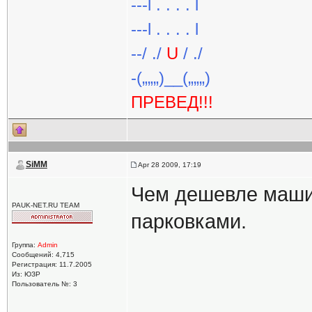
---l . . . . l
---l . . . . l
--/ ./
U
/ ./
-(„„„)__(„„„)
ПРЕВЕД!!!
SiMM
Apr 28 2009, 17:19
Чем дешевле машин
PAUK-NET.RU TEAM
парковками.
Группа:
Admin
Сообщений: 4,715
Регистрация: 11.7.2005
Из: ЮЗР
Пользователь №: 3