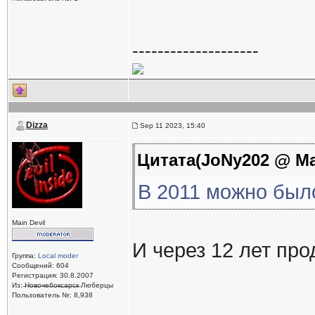
--------------------
Dizza
Sep 11 2023, 15:40
Цитата(JoNy202 @ May
В 2011 можно было
Main Devil
И через 12 лет пр
Группа:
Local moder
Сообщений: 604
Регистрация: 30.8.2007
Из: ̶Н̶о̶в̶о̶ч̶е̶б̶о̶к̶с̶а̶р̶с̶к̶ Люберцы
Пользователь №: 8,938