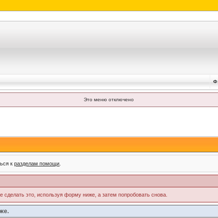
Ф
Это меню отключено
ться к
разделам помощи
.
те сделать это, используя форму ниже, а затем попробовать снова.
же.