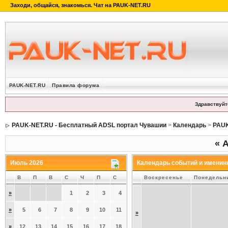
PAUK-NET.RU
Правила форума
Здравствуйт
PAUK-NET.RU - Бесплатный ADSL портал Чувашии
>
Календарь
>
PAUK
«
А
Июль 2026
Календарь событий и именин
В
П
В
С
Ч
П
С
Воскресенье
Понедельн
»
1
2
3
4
»
5
6
7
8
9
10
11
»
»
12
13
14
15
16
17
18